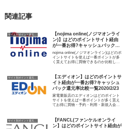
関連記事
【nojima online(ノジマオンライ
サイト別ポイント還元率一覧
ン)】はどのポイントサイト経由
が一番お得?キャッシュバック還
元率比較一覧2019/7/30
nojima online(ノジマオンライン)はどのポ
イントサイトを使えば一番ポイントが多
く貰えてお得に買物できるのか比較して
みました。ポイントサイト名還元率・還
元ポイント0.3%→0.6%(ポイントアップ
中)0.6%0.5%0.45%→0...
【エディオン】はどのポイントサ
サイト別ポイント還元率一覧
イト経由が一番お得?キャッシュ
バック還元率比較一覧2020/2/23
家電量販店のエディオンはどのポイント
サイトを使えば一番ポイントが多く貰え
てお得に買物・予約・利用・新規入会・
会員登録・申込できるのか比較してみま
した。ポイントサイト名還元率・還元ポ
イント1.0%取扱なし取扱なし取扱なし取
【FANCL(ファンケルオンライ
サイト別ポイント還元率一覧
扱なし1.2%取扱な...
ン】はどのポイントサイト経由が