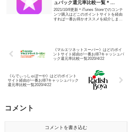
ュバック還元率比較一覧＊
2021/10/8更新
2021/10/8更新＊iTunes Storeでのコンテ
ンツ購入はどこのポイントサイトを経由
すれば一番お得かオススメを紹介しま
す。ポイント二重取り、高還元、キャッ
シュバックはもらわなきゃ損！
《マルエツネットスーパー》はどのポイ
ントサイト経由が一番お得?キャッシュバ
ック還元率比較一覧2020/4/22
《らでぃっしゅぼーや》はどのポイント
サイト経由が一番お得?キャッシュバック
還元率比較一覧2020/4/22
コメント
コメントを書き込む