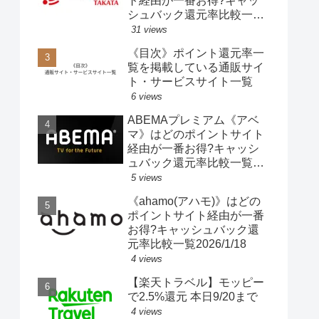
ト経由が一番お得?キャッ
シュバック還元率比較一覧
2025/10/25
31 views
《目次》ポイント還元率一
覧を掲載している通販サイ
ト・サービスサイト一覧
6 views
ABEMAプレミアム《アベ
マ》はどのポイントサイト
経由が一番お得?キャッシ
ュバック還元率比較一覧
2021/10/10
5 views
《ahamo(アハモ)》はどの
ポイントサイト経由が一番
お得?キャッシュバック還
元率比較一覧2026/1/18
4 views
【楽天トラベル】モッピー
で2.5%還元 本日9/20まで
4 views