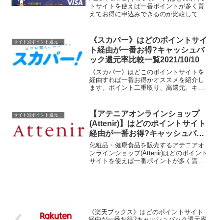
トサイトを使えば一番ポイントが多く貰
えてお得に申込みできるのか比較してみ
ました。今なら新規入会者限定で利用代
金の最大20%キャッシュバックキャンペ
ーンを実施中。ポイントサイト名還元
《スカパー》はどのポイントサイ
サイト別ポイント還元率一覧
率・還元ポイン...
ト経由が一番お得?キャッシュバ
ック還元率比較一覧2021/10/10
《スカパー》はどこのポイントサイトを
経由すれば一番お得かオススメを紹介し
ます。ポイント二重取り、高還元、キャ
ッシュバックはもらわなきゃ損！
【アテニアオンラインショップ
サイト別ポイント還元率一覧
(Attenir)】はどのポイントサイト
経由が一番お得?キャッシュバッ
ク還元率比較一覧2019/7/9
化粧品・健康食品を販売するアテニアオ
ンラインショップ(Attenir)はどのポイント
サイトを使えば一番ポイントが多く貰え
てお得に買物できるのか比較してみまし
た。ポイントサイト名還元率・還元ポイ
ント1.0%1.6%1.0%1.4%→1.85%...
《楽天ブックス》はどのポイントサイト
経由が一番お得?キャッシュバック還元率