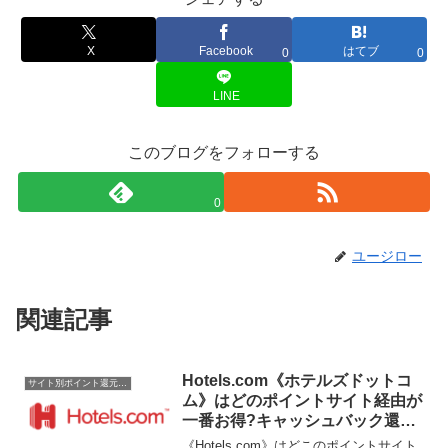
X
Facebook
はてブ
0
0
LINE
このブログをフォローする
0
ユージロー
関連記事
Hotels.com《ホテルズドットコ
サイト別ポイント還元率一覧
ム》はどのポイントサイト経由が
一番お得?キャッシュバック還元
率比較一覧2020/4/19
《Hotels.com》はどこのポイントサイト