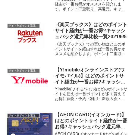
経由が一番お得かオススメを紹介しま
す。ポイント二重取り、高還元、キャッ
シュバックはもらわなきゃ損！
《楽天ブックス》はどのポイント
サイト別ポイント還元率一覧
サイト経由が一番お得?キャッシ
ュバック還元率比較一覧2021/6/5
《楽天ブックス》での買い物はどこのポ
イントサイトを経由すれば一番お得かオ
ススメを紹介します。ポイント二重取
り、高還元、キャッシュバックはもらわ
なきゃ損！
【Y!mobileオンラインストア(ワ
サイト別ポイント還元率一覧
イモバイル)】はどのポイントサ
イト経由が一番お得?キャッシュ
バック還元率比較一覧2020/4/18
Y!mobile(ワイモバイル)はどのポイントサ
イトを使えば一番ポイントが多く貰えて
お得に買物・予約・利用・新規入会・会
員登録・申込できるのか比較してみまし
た。現在、ワイモバイルオンラインスト
アでの端末購入でポイントが貯まるポイ
【AEON CARD(イオンカード)】
サイト別ポイント還元率一覧
ントサイトは...
はどのポイントサイト経由が一番
お得?キャッシュバック還元率比
較一覧2019/7/15
AEON CARD(イオンカード)はどのポイン