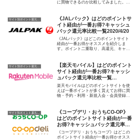
に買物できるのか比較してみました。ポ
イントサイト名還元率・還元ポイント
1.0%1.0%→1.8%(ポイントアップ
中)0.5%→1.0%(ポイントアップ中)16...
《JALパック》はどのポイントサ
サイト別ポイント還元率一覧
イト経由が一番お得?キャッシュ
バック還元率比較一覧2020/4/20
《JALパック》はどこのポイントサイト
経由が一番お得かオススメを紹介しま
す。ポイント二重取り、高還元、キャッ
シュバックはもらわなきゃ損！
【楽天モバイル】はどのポイント
サイト別ポイント還元率一覧
サイト経由が一番お得?キャッシ
ュバック還元率比較一覧
2020/4/18
楽天モバイルはどのポイントサイトを使
えば一番ポイントが多く貰えてお得に買
物・予約・利用・新規入会・会員登録・
申込できるのか比較してみました。現在
楽天モバイル申し込みでポイントが貯ま
るポイントサイトはありません。ポイン
《コープデリ・おうちCO-OP》
サイト別ポイント還元率一覧
トサイト名還元率・還元ポ...
はどのポイントサイト経由が一番
お得?キャッシュバック還元率比
較一覧2021/10/10
《コープデリ・おうちコープ》はどこの
ポイントサイト経由が一番お得かオスス