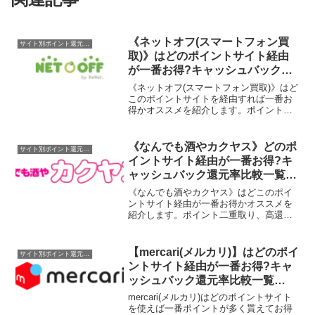
《ネットオフ(スマートフォン買
サイト別ポイント還元率一覧
取)》はどのポイントサイト経由
が一番お得?キャッシュバック還
元率比較一覧2025/8/24
《ネットオフ(スマートフォン買取)》はど
このポイントサイトを経由すれば一番お
得かオススメを紹介します。ポイント二
重取り、高還元、キャッシュバックはも
らわなきゃ損！2025/8/24更新
《なんでも酒やカクヤス》どのポ
サイト別ポイント還元率一覧
イントサイト経由が一番お得?キ
ャッシュバック還元率比較一覧
2020/4/21
《なんでも酒やカクヤス》はどこのポイ
ントサイト経由が一番お得かオススメを
紹介します。ポイント二重取り、高還
元、キャッシュバックはもらわなきゃ
損！
【mercari(メルカリ)】はどのポイ
サイト別ポイント還元率一覧
ントサイト経由が一番お得?キャ
ッシュバック還元率比較一覧
2019/7/9
mercari(メルカリ)はどのポイントサイト
を使えば一番ポイントが多く貰えてお得