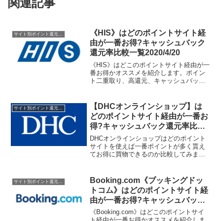
関連記事
《HIS》はどのポイントサイト経
サイト別ポイント還元率一覧
由が一番お得?キャッシュバック
還元率比較一覧2020/4/20
《HIS》はどこのポイントサイト経由が一
番お得かオススメを紹介します。ポイン
ト二重取り、高還元、キャッシュバック
はもらわなきゃ損！
【DHCオンラインショップ】は
サイト別ポイント還元率一覧
どのポイントサイト経由が一番お
得?キャッシュバック還元率比較
一覧2019/7/9
DHCオンラインショップはどのポイント
サイトを使えば一番ポイントが多く貰え
てお得に買物できるのか比較してみまし
た。ポイントサイト名還元率・還元ポイ
ント0.5%→2.5%(ポイントアップ
中)0.6%→1.8%(ポイントアップ
Booking.com《ブッキングドッ
サイト別ポイント還元率一覧
中)1.0%→1....
トコム》はどのポイントサイト経
由が一番お得?キャッシュバック
還元率比較一覧2020/4/19
《Booking.com》はどこのポイントサイ
ト経由が一番お得かオススメを紹介しま