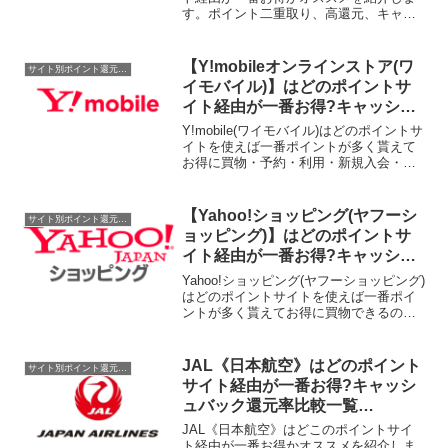
す。ポイント二重取り、高還元、キャッ
シュバックはもらわなきゃ損！
【Y!mobileオンラインストア(ワ
サイト別ポイント還元率一覧
イモバイル)】はどのポイントサ
イト経由が一番お得?キャッシュ
バック還元率比較一覧2020/4/18
Y!mobile(ワイモバイル)はどのポイントサ
イトを使えば一番ポイントが多く貰えて
お得に買物・予約・利用・新規入会・会
員登録・申込できるのか比較してみまし
た。現在、ワイモバイルオンラインスト
アでの端末購入でポイントが貯まるポイ
【Yahoo!ショッピング(ヤフーシ
サイト別ポイント還元率一覧
ントサイトは...
ョッピング)】はどのポイントサ
イト経由が一番お得?キャッシュ
バック還元率比較一覧2019/7/14
Yahoo!ショッピング(ヤフーショッピング)
はどのポイントサイトを使えば一番ポイ
ントが多く貰えてお得に買物できるのか
比較してみました。ポイントサイト名還
元率・還元ポイント1.0%1.0%0.5%取扱
なし1.0%0.5%→1.0%(ポイント...
JAL《日本航空》はどのポイント
サイト別ポイント還元率一覧
サイト経由が一番お得?キャッシ
ュバック還元率比較一覧
2020/4/20
JAL《日本航空》はどこのポイントサイ
ト経由が一番お得かオススメを紹介しま