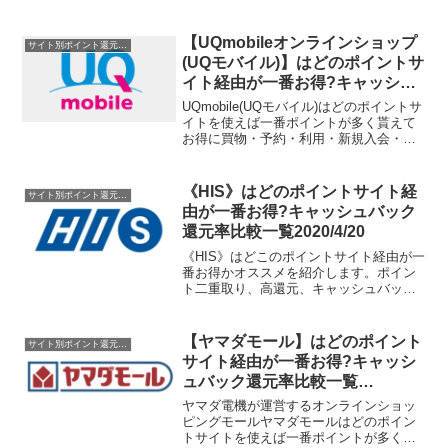
員登録・申込できるのか比較してみまし
た。現在、ワイモバイルオンラインスト
アでの端末購入でポイントが貯まるポイ
【UQmobileオンラインショップ
サイト別ポイント還元率一覧
ントサイトは...
(UQモバイル)】はどのポイントサ
イト経由が一番お得?キャッシュ
バック還元率比較一覧2020/4/18
UQmobile(UQモバイル)はどのポイントサ
イトを使えば一番ポイントが多く貰えて
お得に買物・予約・利用・新規入会・会
員登録・申込できるのか比較してみまし
た。現在、UQ mobileオンラインショップ
での端末購入でポイントが貯まるポイン
《HIS》はどのポイントサイト経
サイト別ポイント還元率一覧
ト...
由が一番お得?キャッシュバック
還元率比較一覧2020/4/20
《HIS》はどこのポイントサイト経由が一
番お得かオススメを紹介します。ポイン
ト二重取り、高還元、キャッシュバック
はもらわなきゃ損！
【ヤマダモール】はどのポイント
サイト別ポイント還元率一覧
サイト経由が一番お得?キャッシ
ュバック還元率比較一覧
2020/2/22
ヤマダ電機が運営するオンラインショッ
ピングモールヤマダモールはどのポイン
トサイトを使えば一番ポイントが多く貰