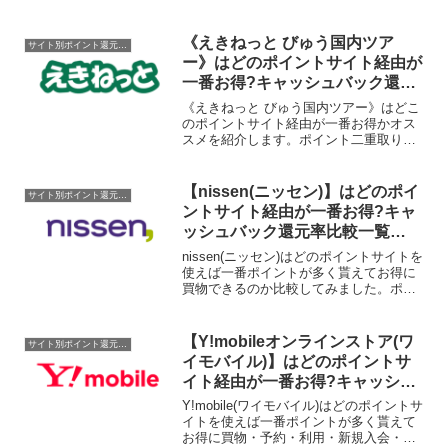
《えきねっと びゅう国内ツア
サイト別ポイント還元率一覧
ー》はどのポイントサイト経由が
一番お得?キャッシュバック還元
率比較一覧2020/4/21
《えきねっと びゅう国内ツアー》はどこ
のポイントサイト経由が一番お得かオス
スメを紹介します。ポイント二重取り、
高還元、キャッシュバックはもらわなき
ゃ損！
【nissen(ニッセン)】はどのポイ
サイト別ポイント還元率一覧
ントサイト経由が一番お得?キャ
ッシュバック還元率比較一覧
2019/7/9
nissen(ニッセン)はどのポイントサイトを
使えば一番ポイントが多く貰えてお得に
買物できるのか比較してみました。ポイ
ントサイト名還元率・還元ポイント
1.0%→2.0%(ポイントアップ
中)1.2%→1.8%(ポイントアップ
【Y!mobileオンラインストア(ワ
サイト別ポイント還元率一覧
中)1.0%→1....
イモバイル)】はどのポイントサ
イト経由が一番お得?キャッシュ
バック還元率比較一覧2020/4/18
Y!mobile(ワイモバイル)はどのポイントサ
イトを使えば一番ポイントが多く貰えて
お得に買物・予約・利用・新規入会・会