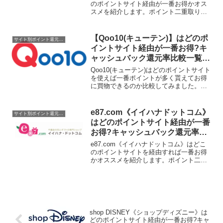
のポイントサイト経由が一番お得かオス
スメを紹介します。ポイント二重取り、
高還元、キャッシュバックはもらわなき
ゃ損！
【Qoo10(キューテン)】はどのポ
サイト別ポイント還元率一覧
イントサイト経由が一番お得?キ
ャッシュバック還元率比較一覧
2019/12/15
Qoo10(キューテン)はどのポイントサイト
を使えば一番ポイントが多く貰えてお得
に買物できるのか比較してみました。ポ
イントサイト名還元率・還元ポイント
1.1%→1.5%(ポイントアップ
中)0.5%0.95%→1.3%(ポイントアップ
e87.com《イイハナドットコム》
サイト別ポイント還元率一覧
中)0....
はどのポイントサイト経由が一番
お得?キャッシュバック還元率比
較一覧2020/5/3
e87.com《イイハナドットコム》はどこ
のポイントサイトを経由すれば一番お得
かオススメを紹介します。ポイント二重
取り、高還元、キャッシュバックはもら
わなきゃ損！
shop DISNEY《ショップディズニー》は
どのポイントサイト経由が一番お得?キャ