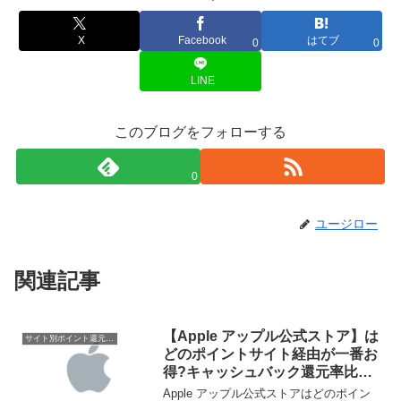
X
Facebook
はてブ
0
0
LINE
このブログをフォローする
0
ユージロー
関連記事
【Apple アップル公式ストア】は
サイト別ポイント還元率一覧
どのポイントサイト経由が一番お
得?キャッシュバック還元率比較
一覧2020/4/18
Apple アップル公式ストアはどのポイン