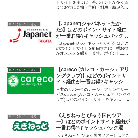
トサイトを使えば一番ポイントが多く貰
えてお得に買物・予約・利用・新規入
会・会員登録・申込できるのか比較して
みました。ポイントサイト名還元率・還
元ポイント0.6%1.0%取扱なし0.4%取扱
【Japanet(ジャパネットたか
サイト別ポイント還元率一覧
なし取扱な...
た)】はどのポイントサイト経由
が一番お得?キャッシュバック還
元率比較一覧2025/10/25
《Japanet(ジャパネットたかた)》はどこ
のポイントサイトを経由すれば一番お得
かオススメを紹介します。ポイント二重
取り、高還元、キャッシュバックはもら
わなきゃ損！2025/10/25更新
【careco (カレコ・カーシェアリ
サイト別ポイント還元率一覧
ングクラブ)】はどのポイントサ
イト経由が一番お得?キャッシュ
バック還元率比較一覧2019/8/15
三井のリパークのカーシェアリングサー
ビスcareco (カレコ・カーシェアリングク
ラブ)はどのポイントサイトを使えば一番
ポイントが多く貰えてお得に新規入会・
会員登録できるのか比較してみました。
ポイントサイト名還元率・還元ポイント
《えきねっと びゅう国内ツア
サイト別ポイント還元率一覧
150円相当...
ー》はどのポイントサイト経由が
一番お得?キャッシュバック還元
率比較一覧2020/4/21
《えきねっと びゅう国内ツアー》はどこ