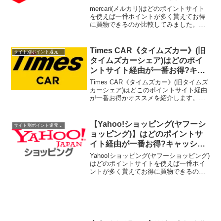
2019/7/9
mercari(メルカリ)はどのポイントサイト
を使えば一番ポイントが多く貰えてお得
に買物できるのか比較してみました。ポ
イントサイト名還元率・還元ポイント
1.0%1.0%→1.8%(ポイントアップ
中)0.5%→1.0%(ポイントアップ中)16...
Times CAR《タイムズカー》(旧
サイト別ポイント還元率一覧
タイムズカーシェア)はどのポイ
ントサイト経由が一番お得?キャ
ッシュバック還元率比較一覧
Times CAR《タイムズカー》(旧タイムズ
2021/10/10
カーシェア)はどこのポイントサイト経由
が一番お得かオススメを紹介します。ポ
イント二重取り、高還元、キャッシュバ
ックはもらわなきゃ損！
【Yahoo!ショッピング(ヤフーシ
サイト別ポイント還元率一覧
ョッピング)】はどのポイントサ
イト経由が一番お得?キャッシュ
バック還元率比較一覧2019/7/14
Yahoo!ショッピング(ヤフーショッピング)
はどのポイントサイトを使えば一番ポイ
ントが多く貰えてお得に買物できるのか
比較してみました。ポイントサイト名還
元率・還元ポイント1.0%1.0%0.5%取扱
なし1.0%0.5%→1.0%(ポイント...