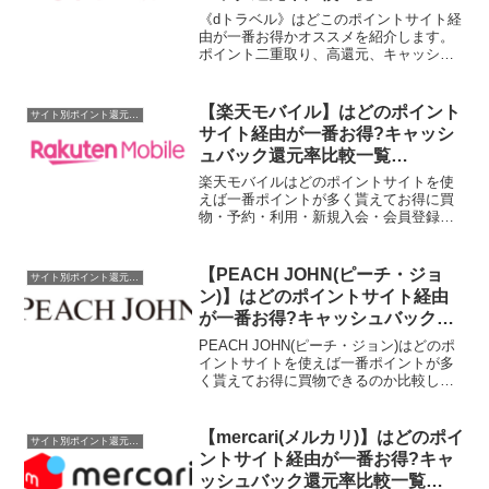
《dトラベル》はどこのポイントサイト経
由が一番お得かオススメを紹介します。
ポイント二重取り、高還元、キャッシュ
バックはもらわなきゃ損！
【楽天モバイル】はどのポイント
サイト別ポイント還元率一覧
サイト経由が一番お得?キャッシ
ュバック還元率比較一覧
2020/4/18
楽天モバイルはどのポイントサイトを使
えば一番ポイントが多く貰えてお得に買
物・予約・利用・新規入会・会員登録・
申込できるのか比較してみました。現在
楽天モバイル申し込みでポイントが貯ま
るポイントサイトはありません。ポイン
【PEACH JOHN(ピーチ・ジョ
サイト別ポイント還元率一覧
トサイト名還元率・還元ポ...
ン)】はどのポイントサイト経由
が一番お得?キャッシュバック還
元率比較一覧2019/12/15
PEACH JOHN(ピーチ・ジョン)はどのポ
イントサイトを使えば一番ポイントが多
く貰えてお得に買物できるのか比較して
みました。ポイントサイト名還元率・還
元ポイント取扱なし取扱なし800円分(ボ
ムBTサプリ)取扱なし取扱なし取扱なし
【mercari(メルカリ)】はどのポイ
サイト別ポイント還元率一覧
536円...
ントサイト経由が一番お得?キャ
ッシュバック還元率比較一覧