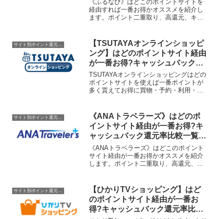
《ふるなび》はどこのポイントサイトを
経由すれば一番お得かオススメを紹介し
ます。ポイント二重取り、高還元、キャ
ッシュバックはもらわなきゃ損！
【TSUTAYAオンラインショッピ
サイト別ポイント還元率一覧
ング】はどのポイントサイト経由
が一番お得?キャッシュバック還
元率比較一覧2020/2/22
TSUTAYAオンラインショッピングはどの
ポイントサイトを使えば一番ポイントが
多く貰えてお得に買物・予約・利用・新
規入会・会員登録・申込できるのか比較
してみました。ポイントサイト名還元
率・還元ポイント
《ANAトラベラーズ》はどのポ
サイト別ポイント還元率一覧
1.2%1.0%0.95%1.0%0.5...
イントサイト経由が一番お得?キ
ャッシュバック還元率比較一覧
2020/4/20
《ANAトラベラーズ》はどこのポイント
サイト経由が一番お得かオススメを紹介
します。ポイント二重取り、高還元、キ
ャッシュバックはもらわなきゃ損！
【ひかりTVショッピング】はど
サイト別ポイント還元率一覧
のポイントサイト経由が一番お
得?キャッシュバック還元率比較
一覧2019/12/15