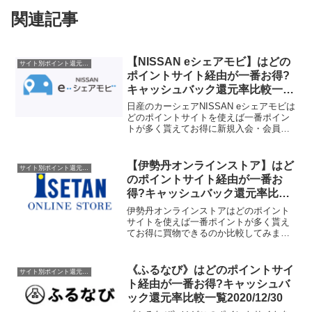
関連記事
【NISSAN eシェアモビ】はどの
サイト別ポイント還元率一覧
ポイントサイト経由が一番お得?
キャッシュバック還元率比較一覧
2019/8/15
日産のカーシェアNISSAN eシェアモビは
どのポイントサイトを使えば一番ポイン
トが多く貰えてお得に新規入会・会員登
録できるのか比較してみました。現時点
ではポイントサイトで取扱がありませ
ん。ポイントサイト名還元率・還元ポイ
【伊勢丹オンラインストア】はど
サイト別ポイント還元率一覧
ント取扱なし取扱な...
のポイントサイト経由が一番お
得?キャッシュバック還元率比較
一覧2019/12/15
伊勢丹オンラインストアはどのポイント
サイトを使えば一番ポイントが多く貰え
てお得に買物できるのか比較してみまし
た。ポイントサイト名還元率・還元ポイ
ント1.2%→2.4%(ポイントアップ
中)1.0%→3.0%(ポイントアップ
《ふるなび》はどのポイントサイ
サイト別ポイント還元率一覧
中)1.0%1.0%...
ト経由が一番お得?キャッシュバ
ック還元率比較一覧2020/12/30