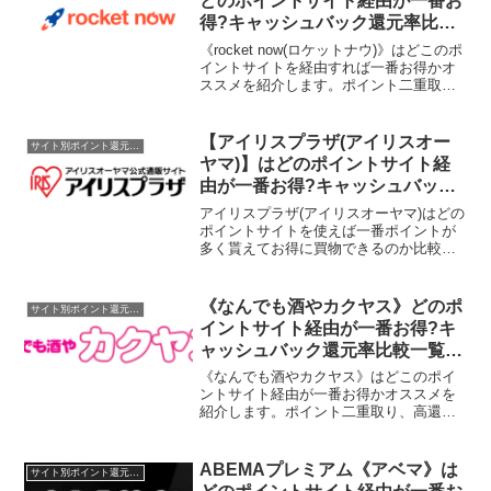
どのポイントサイト経由が一番お
得?キャッシュバック還元率比較
一覧2025/10/22
《rocket now(ロケットナウ)》はどこのポ
イントサイトを経由すれば一番お得かオ
ススメを紹介します。ポイント二重取
り、高還元、キャッシュバックはもらわ
なきゃ損！2025/10/22更新
【アイリスプラザ(アイリスオー
サイト別ポイント還元率一覧
ヤマ)】はどのポイントサイト経
由が一番お得?キャッシュバック
還元率比較一覧2019/7/9
アイリスプラザ(アイリスオーヤマ)はどの
ポイントサイトを使えば一番ポイントが
多く貰えてお得に買物できるのか比較し
てみました。ポイントサイト名還元率・
還元ポイント1.0%→4.0%(ポイントアッ
プ中)1.7%1.0%取扱なし1.5%1.43%...
《なんでも酒やカクヤス》どのポ
サイト別ポイント還元率一覧
イントサイト経由が一番お得?キ
ャッシュバック還元率比較一覧
2020/4/21
《なんでも酒やカクヤス》はどこのポイ
ントサイト経由が一番お得かオススメを
紹介します。ポイント二重取り、高還
元、キャッシュバックはもらわなきゃ
損！
ABEMAプレミアム《アベマ》は
サイト別ポイント還元率一覧