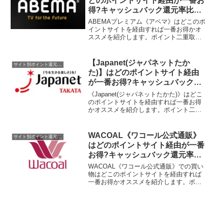
どのポイントサイト経由が一番お
得?キャッシュバック還元率比較
一覧2021/10/10
ABEMAプレミアム《アベマ》はどこのポ
イントサイトを経由すれば一番お得かオ
ススメを紹介します。ポイント二重取
り、高還元、キャッシュバックはもらわ
なきゃ損！
【Japanet(ジャパネットたか
サイト別ポイント還元率一覧
た)】はどのポイントサイト経由
が一番お得?キャッシュバック還
元率比較一覧2025/10/25
《Japanet(ジャパネットたかた)》はどこ
のポイントサイトを経由すれば一番お得
かオススメを紹介します。ポイント二重
取り、高還元、キャッシュバックはもら
わなきゃ損！2025/10/25更新
WACOAL《ワコール公式通販》
サイト別ポイント還元率一覧
はどのポイントサイト経由が一番
お得?キャッシュバック還元率比
較一覧2021/8/15
WACOAL《ワコール公式通販》での買い
物はどこのポイントサイトを経由すれば
一番お得かオススメを紹介します。ポイ
ント二重取り、高還元、キャッシュバッ
クはもらわなきゃ損！