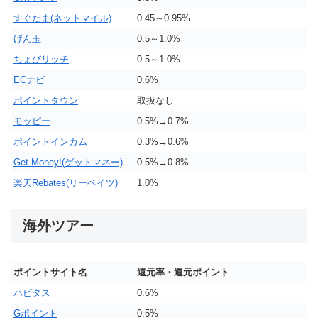
すぐたま(ネットマイル)
0.45～0.95%
げん玉
0.5～1.0%
ちょびリッチ
0.5～1.0%
ECナビ
0.6%
ポイントタウン
取扱なし
モッピー
0.5%→0.7%
ポイントインカム
0.3%→0.6%
Get Money!(ゲットマネー)
0.5%→0.8%
楽天Rebates(リーベイツ)
1.0%
海外ツアー
ポイントサイト名
還元率・還元ポイント
ハピタス
0.6%
Gポイント
0.5%