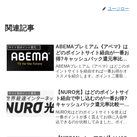
ユージロー
関連記事
ABEMAプレミアム《アベマ》は
サイト別ポイント還元率一覧
どのポイントサイト経由が一番お
得?キャッシュバック還元率比較
一覧2021/10/10
ABEMAプレミアム《アベマ》はどこのポ
イントサイトを経由すれば一番お得かオ
ススメを紹介します。ポイント二重取
り、高還元、キャッシュバックはもらわ
なきゃ損！
【NURO光】はどのポイントサイ
サイト別ポイント還元率一覧
ト経由で申し込むのが一番お得?
キャッシュバック還元率比較一覧
2019/12/1
NURO光はどのポイントサイトを使えば
一番ポイントが多く貰えてお得に入会申
込できるのか比較してみました。ポイン
トサイト名還元率・還元ポイント7,000円
相当6,000円相当取扱なし取扱なし12,500
円相当6,200円相当7,750円相当取...