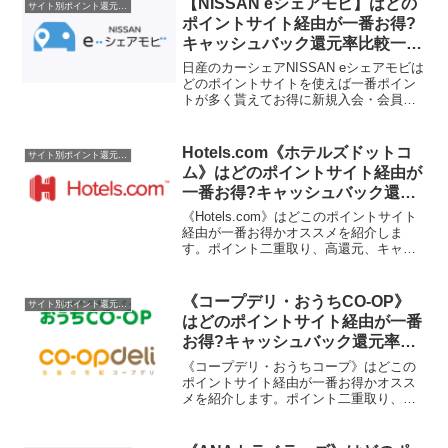
【NISSAN eシェアモビ】はどの
サイト別ポイント還元率一覧
ポイントサイト経由が一番お得?
キャッシュバック還元率比較一覧
2019/8/15
日産のカーシェアNISSAN eシェアモビは
どのポイントサイトを使えば一番ポイン
トが多く貰えてお得に新規入会・会員登
録できるのか比較してみました。現時点
ではポイントサイトで取扱がありませ
ん。ポイントサイト名還元率・還元ポイ
Hotels.com《ホテルズドットコ
サイト別ポイント還元率一覧
ント取扱なし取扱な...
ム》はどのポイントサイト経由が
一番お得?キャッシュバック還元
率比較一覧2020/4/19
《Hotels.com》はどこのポイントサイト
経由が一番お得かオススメを紹介しま
す。ポイント二重取り、高還元、キャッ
シュバックはもらわなきゃ損！
《コープデリ・おうちCO-OP》
サイト別ポイント還元率一覧
はどのポイントサイト経由が一番
お得?キャッシュバック還元率比
較一覧2021/10/10
《コープデリ・おうちコープ》はどこの
ポイントサイト経由が一番お得かオスス
メを紹介します。ポイント二重取り、高
還元、キャッシュバックはもらわなきゃ
損！