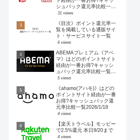
ト経由が一番お得?キャッ
シュバック還元率比較一覧
2025/10/25
31 views
《目次》ポイント還元率一
覧を掲載している通販サイ
ト・サービスサイト一覧
6 views
ABEMAプレミアム《アベ
マ》はどのポイントサイト
経由が一番お得?キャッシ
ュバック還元率比較一覧
2021/10/10
5 views
《ahamo(アハモ)》はどの
ポイントサイト経由が一番
お得?キャッシュバック還
元率比較一覧2026/1/18
4 views
【楽天トラベル】モッピー
で2.5%還元 本日9/20まで
4 views