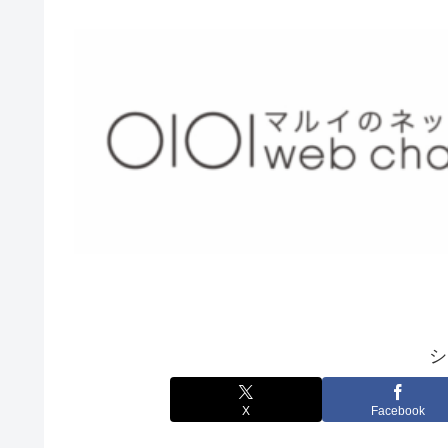
シ
X
Facebook