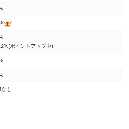
6%
3%
5%
.2%(ポイントアップ中)
2%
0%
扱なし