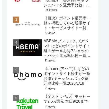
ト経由が一番お得?キャッ
シュバック還元率比較一覧
2025/10/25
31 views
《目次》ポイント還元率一
覧を掲載している通販サイ
ト・サービスサイト一覧
6 views
ABEMAプレミアム《アベ
マ》はどのポイントサイト
経由が一番お得?キャッシ
ュバック還元率比較一覧
2021/10/10
5 views
《ahamo(アハモ)》はどの
ポイントサイト経由が一番
お得?キャッシュバック還
元率比較一覧2026/1/18
4 views
【楽天トラベル】モッピー
で2.5%還元 本日9/20まで
4 views